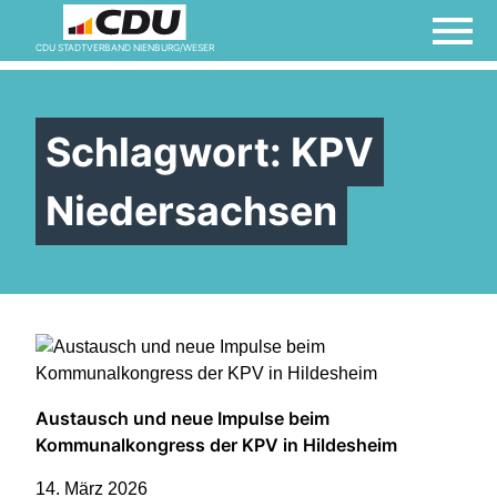
Kontakt
CDU STADTVERBAND NIENBURG/WESER
Links
Schlagwort:
KPV
Mitglied werden
Niedersachsen
Termine
Vorstand
Austausch und neue Impulse beim
Willkommen bei der
Kommunalkongress der KPV in Hildesheim
Frauen Union!
14. März 2026