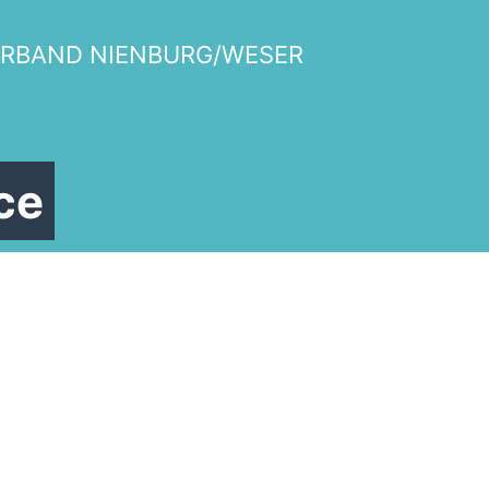
Termine
ERBAND NIENBURG/WESER
Vorstand
ce
illkommen bei der Frauen Unio