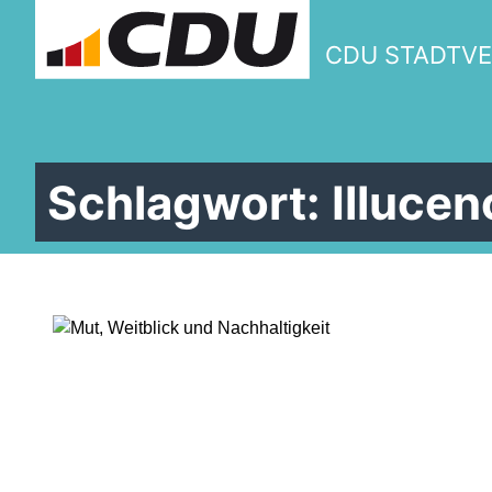
CDU STADTV
Schlagwort:
Illucen
W