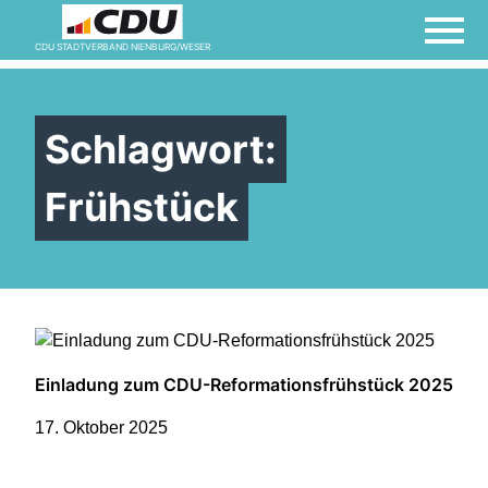
CDU STADTVERBAND NIENBURG/WESER
Kontakt
Schlagwort:
Links
Frühstück
Mitglied werden
Termine
Einladung zum CDU-Reformationsfrühstück 2025
Vorstand
17. Oktober 2025