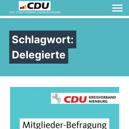
Termine
CDU STADTVERBAND NIENBURG/WESER
Vorstand
Schlagwort:
Willkommen bei der
Delegierte
Frauen Union!