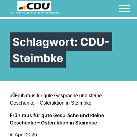
Kontakt
CDU STADTVERBAND NIENBURG/WESER
Links
Schlagwort:
CDU-
Mitglied werden
Steimbke
Termine
Vorstand
Früh raus für gute Gespräche und kleine
Willkommen bei der
Geschenke – Osteraktion in Steimbke
Frauen Union!
4. April 2026