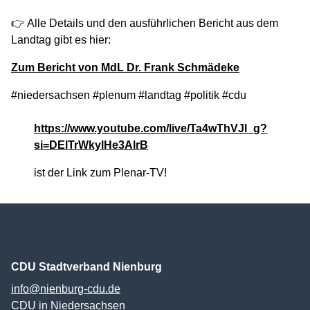
👉 Alle Details und den ausführlichen Bericht aus dem
Landtag gibt es hier:
Zum Bericht von MdL Dr. Frank Schmädeke
#niedersachsen #plenum #landtag #politik #cdu
https://www.youtube.com/live/Ta4wThVJl_g?
si=DElTrWkylHe3AlrB
ist der Link zum Plenar-TV!
CDU Stadtverband Nienburg
info@nienburg-cdu.de
CDU in Niedersachsen